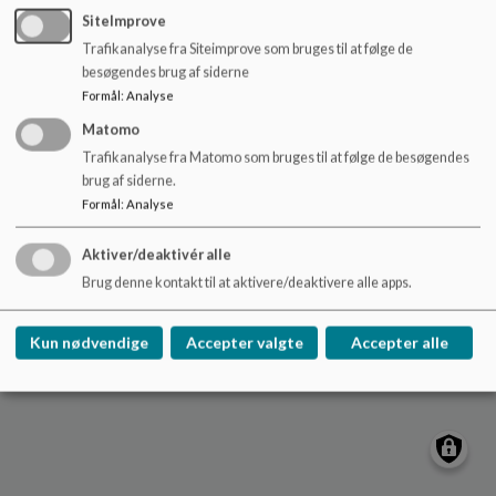
o
SiteImprove
l
Trafikanalyse fra Siteimprove som bruges til at følge de
d
besøgendes brug af siderne
e
Formål
:
Analyse
t
Matomo
Trafikanalyse fra Matomo som bruges til at følge de besøgendes
brug af siderne.
Formål
:
Analyse
Aktiver/deaktivér alle
Brug denne kontakt til at aktivere/deaktivere alle apps.
Kun nødvendige
Accepter valgte
Accepter alle