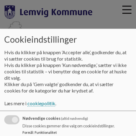
Cookieindstillinger
G
Lemtorpskolen
Hvis du klikker på knappen ’Accepter alle’, godkender du, at
å
vi sætter cookies til brug for statistik.
t
Hvis du klikker på knappen ’Kun nødvendige,’ sætter vi ikke
i
Lemtorpskolen
cookies til statistik – vi benytter dog en cookie for at huske
l
Nissumvej 10
dit valg.
h
Klikker du på ’Gem valgte’ godkender du, at vi sætter
lemtorpskolen@lemvig.dk
o
cookies for de kategorier du har krydset af.
+45 96631365
v
e
EAN NR.
5798004690208
Læs mere i
cookiepolitik
.
d
Sitemap
i
Nødvendige cookies
n
(altid nødvendig)
Cookie politik
d
Disse cookies gemmer dine valg om cookieindstillinger.
h
Formål
:
Funktionalitet